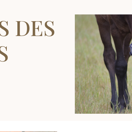
S DES
S