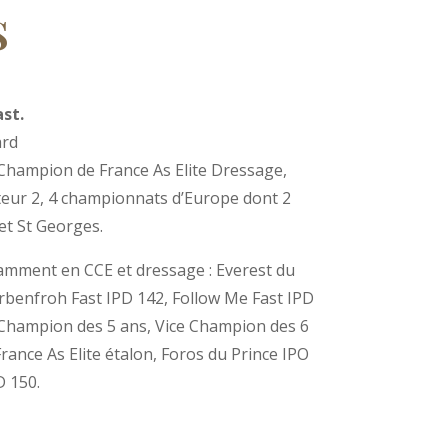
s
st.
ard
Champion de France As Elite Dressage,
ur 2, 4 championnats d’Europe dont 2
et St Georges.
amment en CCE et dressage : Everest du
rbenfroh Fast IPD 142, Follow Me Fast IPD
Champion des 5 ans,
Vice Champion des 6
rance As Elite étalon, Foros du Prince IPO
D 150.