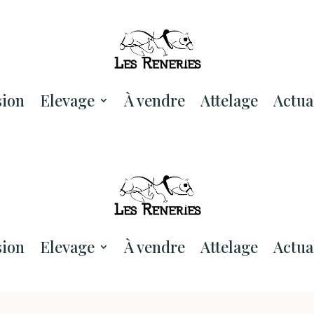
sion
Elevage
À vendre
Attelage
Actua
sion
Elevage
À vendre
Attelage
Actua